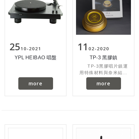
25
11
10
2021
02
2020
YPL HEIBAO 唱盤
TP-3 黑膠鎮
TP-3黑膠唱片鎮運
用特殊材料與奈米結構
制震膠片，提供最適當
more
more
的阻尼效果能讓共振源
降到最低，調諧唱片與
轉盤的震動，以提升音
質表現。航太指定高密
度鋁合金產品規格型
式：黑膠唱片鎮尺寸：
直徑80mm，高度
31mm重量：300克