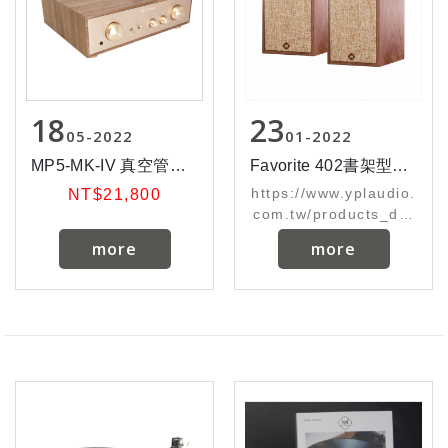
18
23
05
2022
01
2022
MP5-MK-IV 真空管綜合擴大機
Favorite 402書架型喇叭
https://www.yplaudio.
NT$21,800
com.tw/products_det
ail/68
more
more