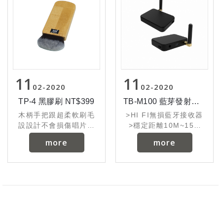
11
11
02
2020
02
2020
TP-4 黑膠刷 NT$399
TB-M100 藍芽發射器 NT$999
木柄手把跟超柔軟刷毛
>HI FI無損藍牙接收器
設設計不會損傷唱片，
>穩定距離10M~15m
刷毛
>信號穩定不斷線
more
more
展開剛好接近唱片半
徑，能輕鬆去除唱片上
的灰塵
等附著物