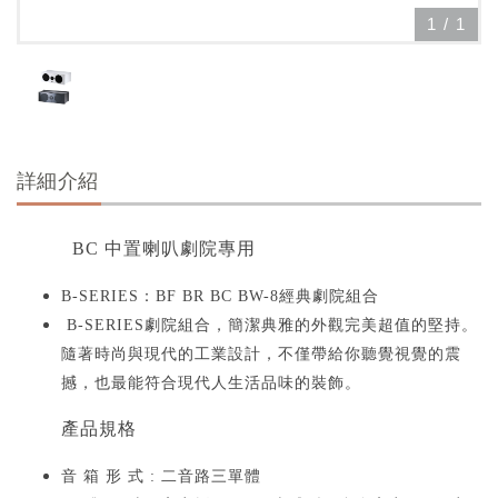
1
/
1
詳細介紹
BC 中置喇叭劇院專用​
B-SERIES：BF BR BC BW-8經典劇院組合
B-SERIES劇院組合，簡潔典雅的外觀完美超值的堅持。
隨著時尚與現代的工業設計，不僅帶給你聽覺視覺的震
撼，也最能符合現代人生活品味的裝飾。
產品規格
音 箱 形 式 : 二音路三單體