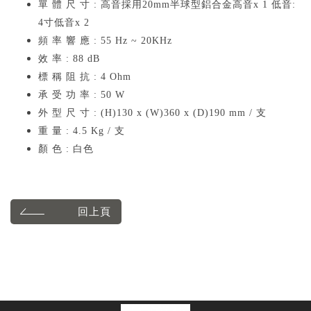
單 體 尺 寸 : 高音採用20mm半球型鋁合金高音x 1 低音:
4寸低音x 2
頻 率 響 應 : 55 Hz ~ 20KHz
效 率 : 88 dB
標 稱 阻 抗 : 4 Ohm
承 受 功 率 : 50 W
外 型 尺 寸 : (H)130 x (W)360 x (D)190 mm / 支
重 量 : 4.5 Kg / 支
顏 色 : 白色
回上頁