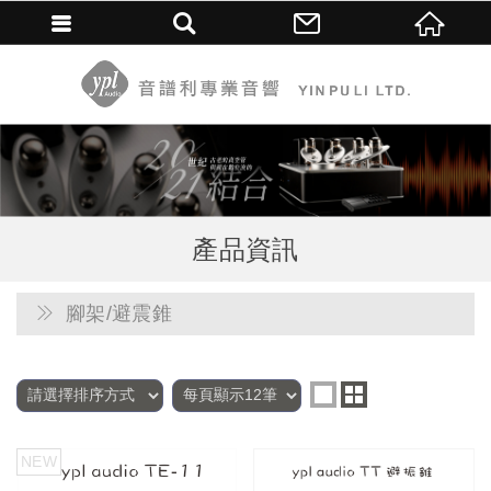
產品資訊
腳架/避震錐