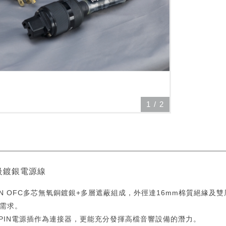
1
/
2
ND級鍍銀電源線
用6N OFC多芯無氧銅鍍銀+多層遮蔽組成，外徑達16mm棉質絕緣
需求。
的3PIN電源插作為連接器，更能充分發揮高檔音響設備的潛力。