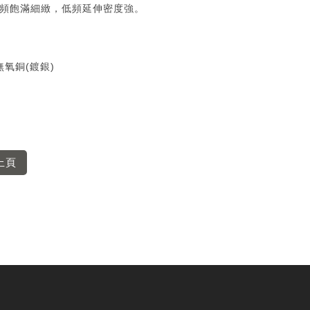
頻飽滿細緻，低頻延伸密度強。
C無氧銅(鍍銀)
上頁