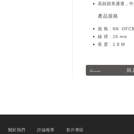
高頻甜美通透，中
產品規格
規 格 : 6N OF
線 徑 : 16 mm
長 度 : 1.8 M
回
關於我們
評論報導
影片專區