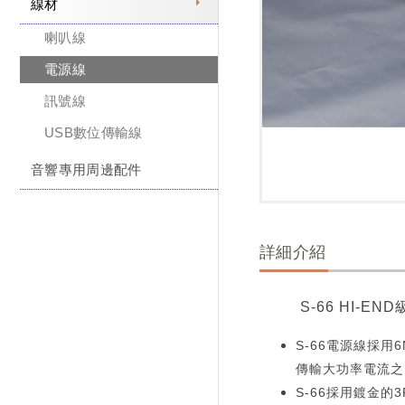
線材
喇叭線
電源線
訊號線
USB數位傳輸線
音響專用周邊配件
詳細介紹
S-66 HI-E
S-66電源線採
傳輸大功率電流之
S-66採用鍍金